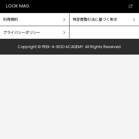
LOOK MAG.
よくあるご質問
お問い合わせ
利用規約
特定商取引法に基づく表示
PEEK-A-BOO FAMILY
プライバシーポリシー
PEEK-A-BOO
ACADEMY
Copyright © PEEK-A-BOO ACADEMY.
All Rights Reserved.
PEEK-A-BOO
WEB ACADEMY
PEEK-A-BOO
Tools
無料会員登録
ログイン