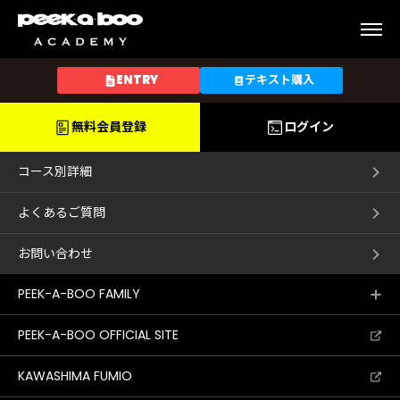
エ
ン
ト
ENTRY
テキスト購入
リ
ー
無料会員登録
ログイン
コース別詳細
よくあるご質問
Home
Q&A
お問い合わせ
Guide
PEEK-A-BOO FAMILY
Lecturers
Access
PEEK-A-BOO OFFICIAL SITE
KAWASHIMA FUMIO
コース別詳細