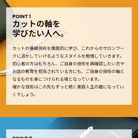
P
O
I
N
T
1
カ
ッ
ト
の
軸
を
学
び
た
い
人
へ
。
カットの基礎技術を徹底的に学び、これからのサロンワー
クに活かしていけるようなスタイルを勉強していきます。
初心者の方はもちろん、ご自身の技術を再確認したい方や
お店の教育を担当されている方にも、ご自身の技術の軸と
なるものを身につけられる場となっています。
確かな技術はこの先もずっと続く美容人生の礎になってい
くでしょう。