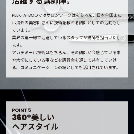
活
躍
す
る
講
師
陣
。
PEEK-A-BOOではサロンワークはもちろん、日本全国また
は海外の美容師さんに技術を教える講師としての活動もし
ています。
業界の第一線で活躍しているスタッフが講師を担当いたし
ます。
アカデミーは技術はもちろん、その講師が今感じている事
や大切にしている事などを講習会を通して共有していけ
る、コミュニケーションの場としても活用されています。
P
O
I
N
T
5
3
6
0
°
美
し
い
ヘ
ア
ス
タ
イ
ル