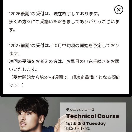
Guide
Lecturers
“2026後期”の受付は、現在終了しております。
Access
サロンスタイルコース
多くの方々にご受講いただきましてありがとうございま
Salon Style Course
す。
1st & 3rd Tuesday
10:00 - 13:00
コース別詳細
2nd & 4th Tuesday
“2027前期”の受付は、10月中旬頃の開始を予定しており
14:30 - 17:30
よくあるご質問
ます。
お問い合わせ
次回の受講をお考えの方は、お早目の申込手続きをお願
講習会詳細
PEEK-A-BOO FAMILY
いいたします。
（受付開始から約3～4週間で、順次定員満了となる傾向
PEEK-A-BOO
ACADEMY
です。）
PEEK-A-BOO
WEB ACADEMY
PEEK-A-BOO
Tools
※先着順の受付となりますので、定員数になり次第順次
受付終了となります。
テクニカル コース
Technical Course
お申込み（ENTRY）については、各コースの “選択可能
1st & 3rd Tuesday
な開催日程のみ” 申込手続きを進めることができます。
14:30 - 17:30