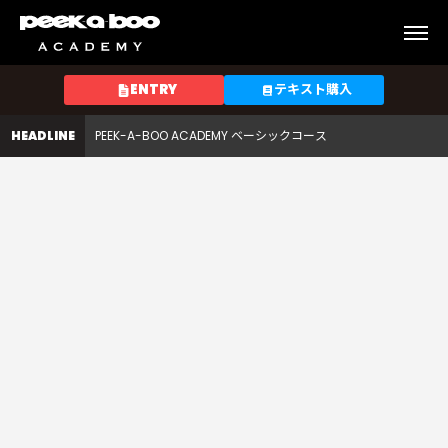
PEEK-A-BOO ACADEMY スペシャルクラス
申
し
PEEK-A-BOO ACADEMY テクニカルコース
込
ENTRY
テキスト購入
PEEK-A-BOO ACADEMY サロンスタイルコース
み
の
HEADLINE
PEEK-A-BOO ACADEMY ベーシックコース
方
法
PEEK-A-BOO ACADEMY スペシャルクラス
は
PEEK-A-BOO ACADEMY テクニカルコース
、
ど
う
し
た
ら
良
い
で