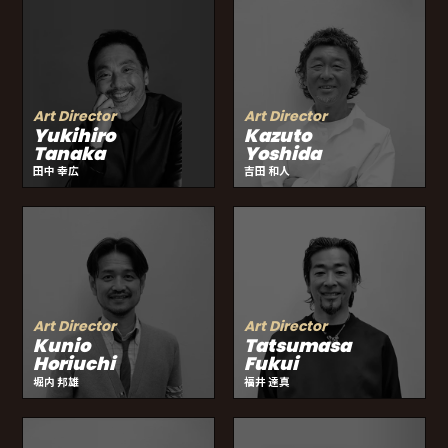
Art Director
Art Director
Yukihiro
Kazuto
Tanaka
Yoshida
田中 幸広
吉田 和人
Art Director
Art Director
Kunio
Tatsumasa
Horiuchi
Fukui
堀内 邦雄
福井 達真