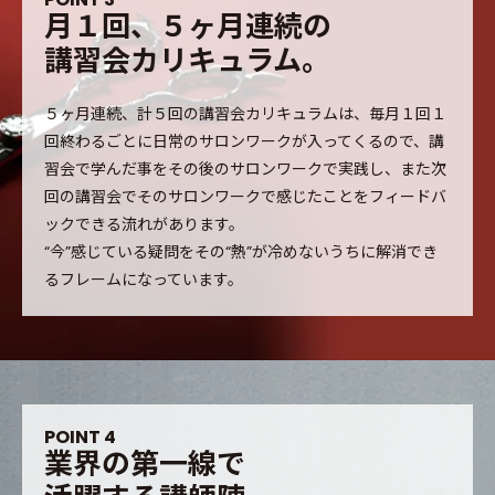
月
１
回
、
５
ヶ
月
連
続
の
講
習
会
カ
リ
キ
ュ
ラ
ム
。
５ヶ月連続、計５回の講習会カリキュラムは、毎月１回１
回終わるごとに日常のサロンワークが入ってくるので、講
習会で学んだ事をその後のサロンワークで実践し、また次
回の講習会でそのサロンワークで感じたことをフィードバ
ックできる流れがあります。
“今”感じている疑問をその“熱”が冷めないうちに解消でき
るフレームになっています。
P
O
I
N
T
4
業
界
の
第
一
線
で