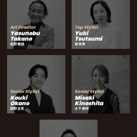
Art Director
Top Stylist
Yasunobu
Yuki
Takano
Tsutsumi
高野 康信
堤 有貴
Senior Stylist
Senior Stylist
Kouki
Misaki
Okano
Kinoshita
岡野 亘希
木下 美咲