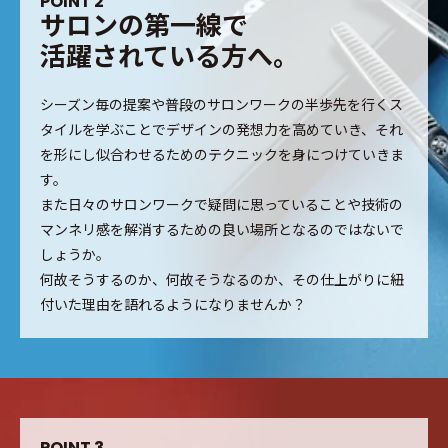
P
O
I
N
T
2
サ
ロ
ン
の
第
一
線
で
活
躍
さ
れ
て
い
る
方
へ
。
シーズン毎の提案や普段のサロンワークの半歩先を行くス
タイルを学ぶことでデザインの発想力を高めていき、それ
を形にし似合わせるためのテクニックを身につけていきま
す。
また日々のサロンワークで疑問に思っていることや技術の
マンネリ感を解消するための良い場所となるのではないで
しょうか。
何故そうするのか、何故そうなるのか、その仕上がりに紐
付いた理由を語れるようになりませんか？
P
O
I
N
T
3