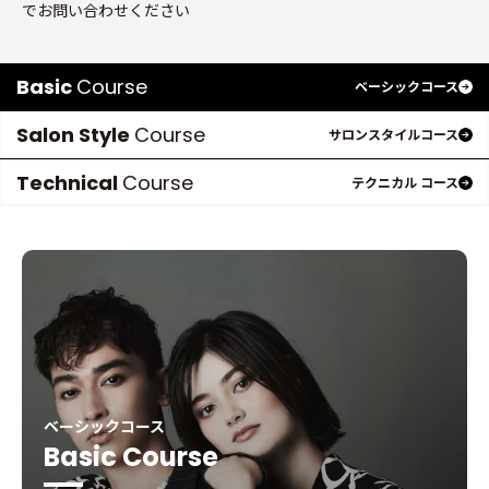
ベ
でお問い合わせください
ー
シ
Basic
Course
ッ
ベーシックコース
ク
Salon Style
Course
サロンスタイルコース
コ
ー
Technical
Course
テクニカル コース
ス
ベーシックコース
Basic Course