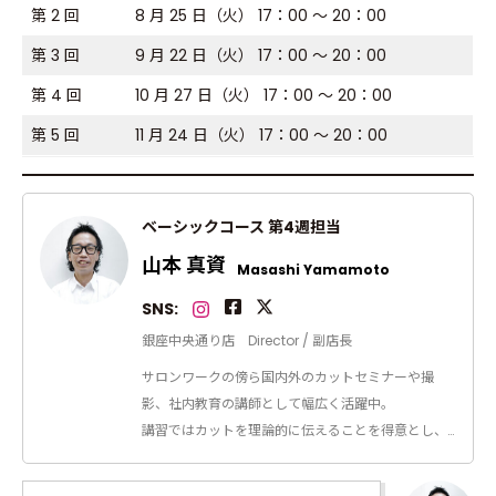
第 2 回
8 月 25 日（火） 17：00 ～ 20：00
第 3 回
9 月 22 日（火） 17：00 ～ 20：00
第 4 回
10 月 27 日（火） 17：00 ～ 20：00
第 5 回
11 月 24 日（火） 17：00 ～ 20：00
ベーシックコース 第4週担当
山本 真資
Masashi Yamamoto
SNS:
銀座中央通り店 Director / 副店長
サロンワークの傍ら国内外のカットセミナーや撮
影、社内教育の講師として幅広く活躍中。
講習ではカットを理論的に伝えることを得意とし、
再現性の高いスタイルでお客様から支持を集める。