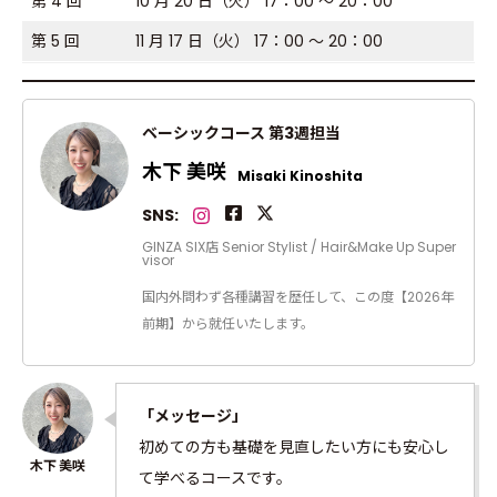
第 4 回
10 月 20 日（火） 17：00 ～ 20：00
第 5 回
11 月 17 日（火） 17：00 ～ 20：00
ベーシックコース 第3週担当
木下 美咲
Misaki Kinoshita
SNS:
GINZA SIX店 Senior Stylist / Hair&Make Up Super
visor
国内外問わず各種講習を歴任して、この度【2026年
前期】から就任いたします。
「メッセージ」
初めての方も基礎を見直したい方にも安心し
て学べるコースです。