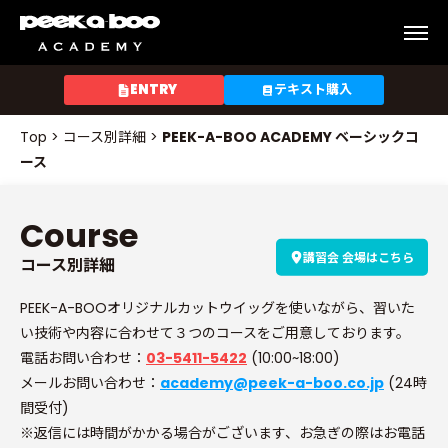
P
E
E
ENTRY
テキスト購入
K
-
Top
>
コース別詳細
>
PEEK-A-BOO ACADEMY ベーシックコ
A
ース
-
B
Course
O
O
講習会 会場はこちら
コース別詳細
A
C
PEEK-A-BOOオリジナルカットウイッグを使いながら、習いた
A
い技術や内容に合わせて３つのコースをご用意しております。
D
電話お問い合わせ：
03-5411-5422
(10:00~18:00)
E
メールお問い合わせ：
academy@peek-a-boo.co.jp
(24時
M
間受付)
Y
※返信には時間がかかる場合がございます、お急ぎの際はお電話