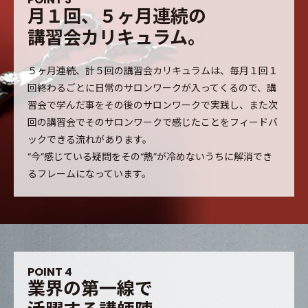
月
１
回
、
５
ヶ
月
連
続
の
講
習
会
カ
リ
キ
ュ
ラ
ム
。
５ヶ月連続、計５回の講習会カリキュラムは、毎月１回１
回終わるごとに日常のサロンワークが入ってくるので、講
習会で学んだ事をその後のサロンワークで実践し、また次
回の講習会でそのサロンワークで感じたことをフィードバ
ックできる流れがあります。
“今”感じている疑問をその“熱”が冷めないうちに解消でき
るフレームになっています。
P
O
I
N
T
4
業
界
の
第
一
線
で