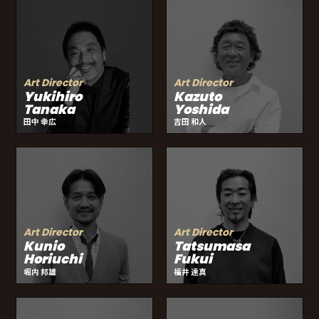
Art Director
Art Director
Yukihiro
Kazuto
Tanaka
Yoshida
田中 幸広
吉田 和人
Art Director
Art Director
Kunio
Tatsumasa
Horiuchi
Fukui
堀内 邦雄
福井 達真