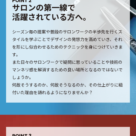
P
O
I
N
T
2
サ
ロ
ン
の
第
一
線
で
活
躍
さ
れ
て
い
る
方
へ
。
シーズン毎の提案や普段のサロンワークの半歩先を行くス
タイルを学ぶことでデザインの発想力を高めていき、それ
を形にし似合わせるためのテクニックを身につけていきま
す。
また日々のサロンワークで疑問に思っていることや技術の
マンネリ感を解消するための良い場所となるのではないで
しょうか。
何故そうするのか、何故そうなるのか、その仕上がりに紐
付いた理由を語れるようになりませんか？
P
O
I
N
T
3