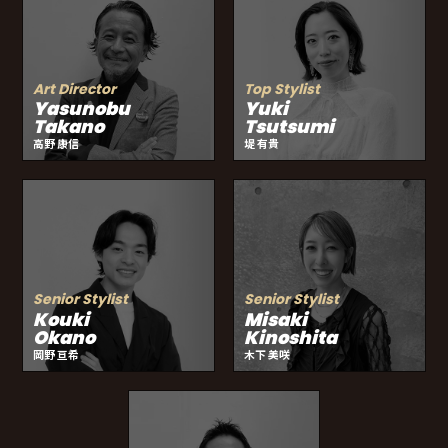
Art Director
Top Stylist
Yasunobu
Yuki
Takano
Tsutsumi
高野 康信
堤 有貴
Senior Stylist
Senior Stylist
Kouki
Misaki
Okano
Kinoshita
岡野 亘希
木下 美咲