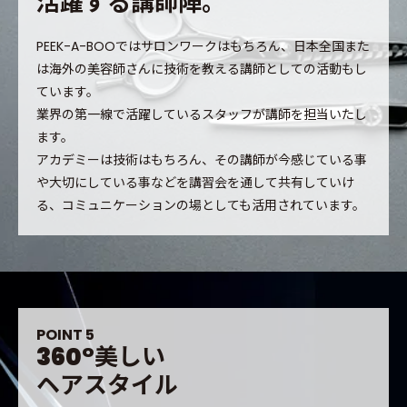
活
躍
す
る
講
師
陣
。
PEEK-A-BOOではサロンワークはもちろん、日本全国また
は海外の美容師さんに技術を教える講師としての活動もし
ています。
業界の第一線で活躍しているスタッフが講師を担当いたし
ます。
アカデミーは技術はもちろん、その講師が今感じている事
や大切にしている事などを講習会を通して共有していけ
る、コミュニケーションの場としても活用されています。
P
O
I
N
T
5
3
6
0
°
美
し
い
ヘ
ア
ス
タ
イ
ル