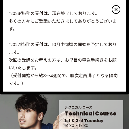
Guide
Lecturers
“2026後期”の受付は、現在終了しております。
Access
サロンスタイルコース
多くの方々にご受講いただきましてありがとうございま
Salon Style Course
す。
1st & 3rd Tuesday
10:00 - 13:00
コース別詳細
2nd & 4th Tuesday
“2027前期”の受付は、10月中旬頃の開始を予定しており
14:30 - 17:30
よくあるご質問
ます。
お問い合わせ
次回の受講をお考えの方は、お早目の申込手続きをお願
講習会詳細
PEEK-A-BOO FAMILY
いいたします。
（受付開始から約3～4週間で、順次定員満了となる傾向
PEEK-A-BOO
ACADEMY
です。）
PEEK-A-BOO
WEB ACADEMY
PEEK-A-BOO
Tools
※先着順の受付となりますので、定員数になり次第順次
受付終了となります。
テクニカル コース
Technical Course
お申込み（ENTRY）については、各コースの “選択可能
1st & 3rd Tuesday
な開催日程のみ” 申込手続きを進めることができます。
14:30 - 17:30