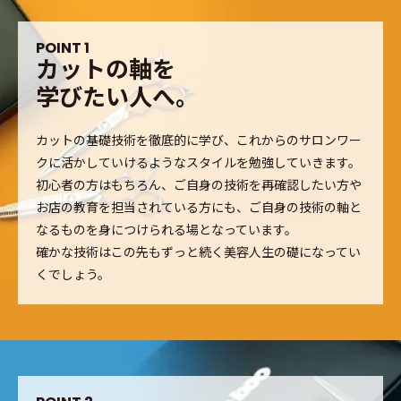
P
O
I
N
T
1
カ
ッ
ト
の
軸
を
学
び
た
い
人
へ
。
カットの基礎技術を徹底的に学び、これからのサロンワー
クに活かしていけるようなスタイルを勉強していきます。
初心者の方はもちろん、ご自身の技術を再確認したい方や
お店の教育を担当されている方にも、ご自身の技術の軸と
なるものを身につけられる場となっています。
確かな技術はこの先もずっと続く美容人生の礎になってい
くでしょう。